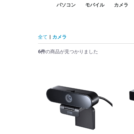
パソコン
モバイル
カメラ
PC本体
プリンタ
プロジェクタ
UTM
PCパーツ
記憶媒体
周辺機器
ネットワーク
ソフトウェア
パソコン向けケーブル
スマートフォン
タブレットPC
タブレットケース
スマートウォッチ・ウ
アクセサリー
メモリー
デジタル
デジタル
防犯カメ
レンズ
ビデオカ
WEBカ
サーモカ
デスク
ノート
Surfa
Macデ
Macノ
インク
レーザ
ドット
大判プ
サーマ
ラベル
純正イ
プリン
プロジ
プロジ
FortiGa
グラフ
CPU
マザー
PCケー
ドライ
メモリ
電源ユ
マウス
キーボ
NAS(
ハード
ハード
SSD（
SSD（
USBフ
SDメ
カード
ハード
ネット
PCモ
スキャ
PCス
モニタ
ヘッド
Bluet
VRゴー
無停電
電源タ
無線LA
スイッ
LANケ
無線LA
動画編
セキュ
オフィ
ビジネ
Displ
HDMI
USBハ
ェアラブル端末
コン)
(MacBo
タ
ンタ
ン
ビデオ
HDD)
け）
臓）
ー
ィスプ
ティブ
ドセッ
（UPS
Fiルー
セスポ
全て
|
カメラ
6件
の商品が見つかりました