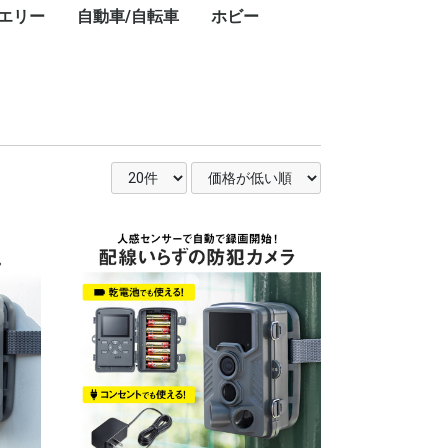
エリー
自動車/自転車
ホビー
キ
ト
・
ー
ン
プ
レ
ブ
コ
レ
ン・ワークライ
ドアテーブル
ドアチェア
ドアワゴン
プ用ダッチオー
ット
ストドーム
スチェア
GPSナビ
用レーザー距離
フェイスクリーム
美容器具・美容家電
フェイススチーマー
乳液
美顔器
美容液
電動歯ブラシ
シェーバー
ボディパウダー
ボディソープ
ハンドクリーム
シャワーヘッド
ヘアアイロン
頭皮ケア
ヘアマスク
ヘアドライヤー
ヘッドスパ
化粧水
スキンケアクリーム
クレンジングバーム
香水
カー用品
タイヤ
業務用洗剤
自転車
ドライバー・レンチ
楽器
カーナビ
カーオーディオ
ETC車載器
ドライブレコーダー
車載モニター
サマータイヤ
業務用洗剤
クロスバイク
折りたたみ自転車
ドライバー・レンチ
DJ