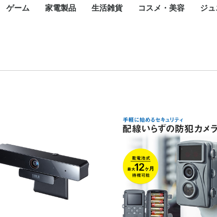
ゲーム
家電製品
生活雑貨
コスメ・美容
ジュ
カード
一眼カメラ
カメラ
ラ
メラ
メラ
メラ
トップパソコン
パソコン
ce(ノートパソ
スクトップ
ート
ジェットプリン
ープリンタ
インパクトプリ
ロッター
ルプリンタ
ライター
ンク
タオプション
ェクタ（本体）
ェクタスクリー
te-60F
ィックボード・
ボード
ス
ブ
ニット
ード
ネットワーク
ディスク（外付
ディスク（内
内臓）
外付け）
ラッシュメモリ
モリーカード
リーダー
ディスクケース
ワークレコーダ
ニター・液晶デ
ナ
ピーカー・アク
ーアーム
セット
oothスピーカー
グル・VRヘッ
電源装置
ップ
Nルーター(Wi-
チングハブ
ーブル
N中継機・アク
集ソフト
リティ
スソフト
ス
ayPortケーブル
ケーブル
ブ
任天堂
SONY
マイクロソフト
iPhone
ASUS
OPPO
Google
Xiaomi
Galaxy
iPad
Google Pixel
NEC
Surface(タブレット
ペンタブレット
Surface
Apple Watch
スマートウォッチ
モバイルコントローラ
携帯電話アクセサリ
生活家電
飲食家電
健康家電
季節家電
オーディオ
映像機器
フォトストレージ
一眼レフカメラ
デジタルカメラ
Wifi防犯カメラ
ネットワークカメラ・
ペンタックス
アクションカメラ
ハンディカメラ
WEBカメラ
サーモカメラ
照明機器
キャンプ用品
コミック
天然石
オフィスチェア
ゴルフ用品
Nintendo Switch
Nintendo Switch ソフ
Nintendo 3DS
Nintendo 3DS ソフト
ゲーム&ウオッチ
PlayStation
プレイステーション
プレイステーション
XBOX
フェイスケア
ボディケア
ヘアケア
スキンケア
フレグランス
ブロワ
こたつ
ミシン
温水洗浄便座
翻訳機・通訳機
電子辞書
電子メモ帳
電話機
シュレッダー
掃除機
高圧洗浄機
布団乾燥機
アイロン
洗濯機
バーベキュー・クッ
冷蔵庫・冷凍庫
食器洗い機
電子レンジ
炊飯器
トースター
電気ポット・電気ケ
電気圧力鍋
カセットコンロ
コーヒーメーカー
ホームベーカリー
体脂肪計・体重計
マッサージ器
トレーニングマシン
加湿器
空気清浄機
除湿機
扇風機・サーキュレ
ヒーター・ストーブ
エアコン
ICレコーダー
AVアンプ
イヤホン・ヘッドホ
デジタルオーディオ
ホームシアター スピ
AV周辺機器
薄型テレビ・液晶テ
携帯テレビ・ポータ
ブルーレイ・DVDレ
ワイヤレスディスプ
テレビオプション
蛍光灯
テント
ランタ
アウト
アウト
アウト
キャン
全巻セ
タイル
アメジ
オフィ
ゴルフ用
ゴルフ
ok)
カード
レイ
スピーカー
ト
）
ター)
イント
PC)
ー
防犯カメラ
ト
5(PS5) ソフト
4(PS4) ソフト
ング用品
ル
フィットネスマシン
ター
レーヤー(DAP)
ーカー
ビ
ルテレビ
ーダー
イアダプタ
ト
ブン
計