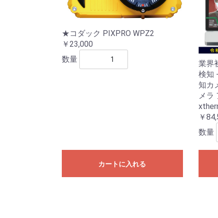
★コダック PIXPRO WPZ2
￥23,000
数量
業界
検知
知カ
メラ
xther
￥84,
数量
カートに入れる