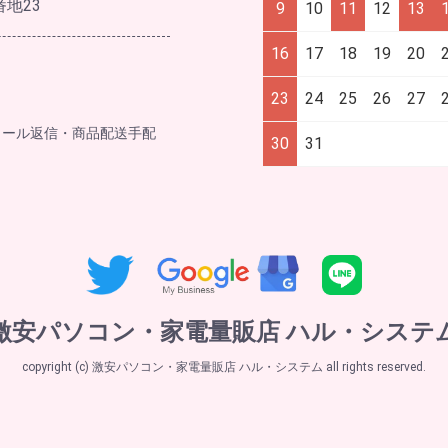
番地23
9
10
11
12
13
16
17
18
19
20
23
24
25
26
27
メール返信・商品配送手配
30
31
激安パソコン・家電量販店 ハル・システ
copyright (c) 激安パソコン・家電量販店 ハル・システム all rights reserved.