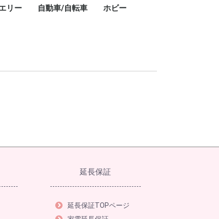
エリー
自動車/自転車
ホビー
キ
ト
・
ー
ン
プ
レ
ブ
コ
レ
ン・ワークライ
ドアテーブル
ドアチェア
ドアワゴン
プ用ダッチオー
ット
ストドーム
スチェア
GPSナビ
用レーザー距離
フェイスクリーム
美容器具・美容家電
フェイススチーマー
乳液
美顔器
美容液
電動歯ブラシ
シェーバー
ボディパウダー
ボディソープ
ハンドクリーム
シャワーヘッド
ヘアアイロン
頭皮ケア
ヘアマスク
ヘアドライヤー
ヘッドスパ
化粧水
スキンケアクリーム
クレンジングバーム
香水
カー用品
タイヤ
業務用洗剤
自転車
ドライバー・レンチ
楽器
カーナビ
カーオーディオ
ETC車載器
ドライブレコーダー
車載モニター
サマータイヤ
業務用洗剤
クロスバイク
折りたたみ自転車
ドライバー・レンチ
DJ
延長保証
延長保証TOPページ