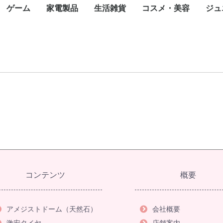
ゲーム
家電製品
生活雑貨
コスメ・美容
ジュ
カード
一眼カメラ
カメラ
ラ
メラ
メラ
メラ
トップパソコン
パソコン
ce(ノートパソ
スクトップ
ート
ジェットプリン
ープリンタ
インパクトプリ
ロッター
ルプリンタ
ライター
ンク
タオプション
ェクタ（本体）
ェクタスクリー
te-60F
ィックボード・
ボード
ス
ブ
ニット
ード
ネットワーク
ディスク（外付
ディスク（内
内臓）
外付け）
ラッシュメモリ
モリーカード
リーダー
ディスクケース
ワークレコーダ
ニター・液晶デ
ナ
ピーカー・アク
ーアーム
セット
oothスピーカー
グル・VRヘッ
電源装置
ップ
Nルーター(Wi-
チングハブ
ーブル
N中継機・アク
集ソフト
リティ
スソフト
ス
ayPortケーブル
ケーブル
ブ
任天堂
SONY
マイクロソフト
iPhone
ASUS
OPPO
Google
Xiaomi
Galaxy
iPad
Google Pixel
NEC
Surface(タブレット
ペンタブレット
Surface
Apple Watch
スマートウォッチ
モバイルコントローラ
携帯電話アクセサリ
生活家電
飲食家電
健康家電
季節家電
オーディオ
映像機器
フォトストレージ
一眼レフカメラ
デジタルカメラ
Wifi防犯カメラ
ネットワークカメラ・
ペンタックス
アクションカメラ
ハンディカメラ
WEBカメラ
サーモカメラ
照明機器
キャンプ用品
コミック
天然石
オフィスチェア
ゴルフ用品
Nintendo Switch
Nintendo Switch ソフ
Nintendo 3DS
Nintendo 3DS ソフト
ゲーム&ウオッチ
PlayStation
プレイステーション
プレイステーション
XBOX
フェイスケア
ボディケア
ヘアケア
スキンケア
フレグランス
ブロワ
こたつ
ミシン
温水洗浄便座
翻訳機・通訳機
電子辞書
電子メモ帳
電話機
シュレッダー
掃除機
高圧洗浄機
布団乾燥機
アイロン
洗濯機
バーベキュー・クッ
冷蔵庫・冷凍庫
食器洗い機
電子レンジ
炊飯器
トースター
電気ポット・電気ケ
電気圧力鍋
カセットコンロ
コーヒーメーカー
ホームベーカリー
体脂肪計・体重計
マッサージ器
トレーニングマシン
加湿器
空気清浄機
除湿機
扇風機・サーキュレ
ヒーター・ストーブ
エアコン
ICレコーダー
AVアンプ
イヤホン・ヘッドホ
デジタルオーディオ
ホームシアター スピ
AV周辺機器
薄型テレビ・液晶テ
携帯テレビ・ポータ
ブルーレイ・DVDレ
ワイヤレスディスプ
テレビオプション
蛍光灯
テント
ランタ
アウト
アウト
アウト
キャン
全巻セ
タイル
アメジ
オフィ
ゴルフ用
ゴルフ
ok)
カード
レイ
スピーカー
ト
）
ター)
イント
PC)
ー
防犯カメラ
ト
5(PS5) ソフト
4(PS4) ソフト
ング用品
ル
フィットネスマシン
ター
レーヤー(DAP)
ーカー
ビ
ルテレビ
ーダー
イアダプタ
ト
ブン
計
コンテンツ
概要
アメジストドーム（天然石）
会社概要