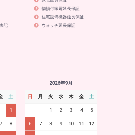
家電延長保証
物損付家電延長保証
住宅設備機器延長保証
表記
ウォッチ延長保証
2026年9月
金
土
日
月
火
水
木
金
土
1
1
2
3
4
5
7
8
6
7
8
9
10
11
12