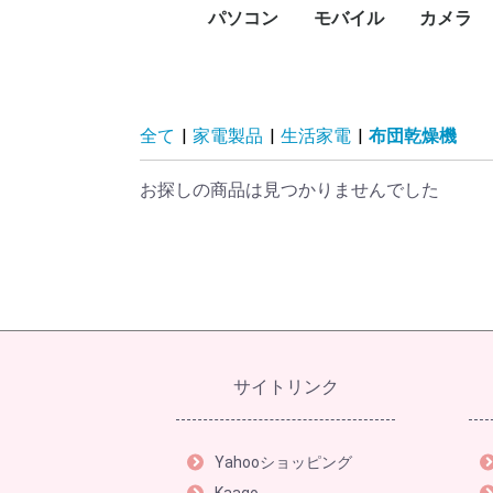
パソコン
モバイル
カメラ
PC本体
プリンタ
プロジェクタ
UTM
PCパーツ
記憶媒体
周辺機器
ネットワーク
ソフトウェア
パソコン向けケーブル
スマートフォン
タブレットPC
タブレットケース
スマートウォッチ・ウ
アクセサリー
メモリー
デジタル
デジタル
防犯カメ
レンズ
ビデオカ
WEBカ
サーモカ
デスク
ノート
Surfa
Macデ
Macノ
インク
レーザ
ドット
大判プ
サーマ
ラベル
純正イ
プリン
プロジ
プロジ
FortiGa
グラフ
CPU
マザー
PCケー
ドライ
メモリ
電源ユ
マウス
キーボ
NAS(
ハード
ハード
SSD（
SSD（
USBフ
SDメ
カード
ハード
ネット
PCモ
スキャ
PCス
モニタ
ヘッド
Bluet
VRゴー
無停電
電源タ
無線LA
スイッ
LANケ
無線LA
動画編
セキュ
オフィ
ビジネ
Displ
HDMI
USBハ
ェアラブル端末
コン)
(MacBo
タ
ンタ
ン
ビデオ
HDD)
け）
臓）
ー
ィスプ
ティブ
ドセッ
（UPS
Fiルー
セスポ
全て
|
家電製品
|
生活家電
|
布団乾燥機
お探しの商品は見つかりませんでした
サイトリンク
Yahooショッピング