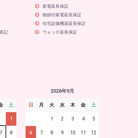
家電延長保証
物損付家電延長保証
住宅設備機器延長保証
表記
ウォッチ延長保証
2026年9月
金
土
日
月
火
水
木
金
土
1
1
2
3
4
5
7
8
6
7
8
9
10
11
12