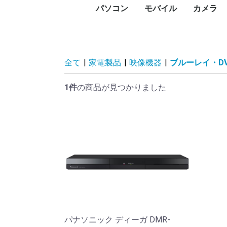
パソコン
モバイル
カメラ
PC本体
プリンタ
プロジェクタ
UTM
PCパーツ
記憶媒体
周辺機器
ネットワーク
ソフトウェア
パソコン向けケーブル
スマートフォン
タブレットPC
タブレットケース
スマートウォッチ・ウ
アクセサリー
メモリー
デジタル
デジタル
防犯カメ
レンズ
ビデオカ
WEBカ
サーモカ
デスク
ノート
Surfa
Macデ
Macノ
インク
レーザ
ドット
大判プ
サーマ
ラベル
純正イ
プリン
プロジ
プロジ
FortiGa
グラフ
CPU
マザー
PCケー
ドライ
メモリ
電源ユ
マウス
キーボ
NAS(
ハード
ハード
SSD（
SSD（
USBフ
SDメ
カード
ハード
ネット
PCモ
スキャ
PCス
モニタ
ヘッド
Bluet
VRゴー
無停電
電源タ
無線LA
スイッ
LANケ
無線LA
動画編
セキュ
オフィ
ビジネ
Displ
HDMI
USBハ
ェアラブル端末
コン)
(MacBo
タ
ンタ
ン
ビデオ
HDD)
け）
臓）
ー
ィスプ
ティブ
ドセッ
（UPS
Fiルー
セスポ
全て
|
家電製品
|
映像機器
|
ブルーレイ・D
1件
の商品が見つかりました
パナソニック ディーガ DMR-