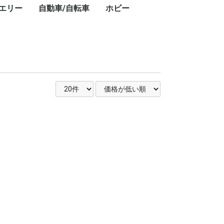
エリー
自動車/自転車
ホビー
キ
ト
・
ー
ン
プ
レ
ブ
コ
レ
ン・ワークライ
ドアテーブル
ドアチェア
ドアワゴン
プ用ダッチオー
ット
ストドーム
スチェア
GPSナビ
用レーザー距離
フェイスクリーム
美容器具・美容家電
フェイススチーマー
乳液
美顔器
美容液
電動歯ブラシ
シェーバー
ボディパウダー
ボディソープ
ハンドクリーム
シャワーヘッド
ヘアアイロン
頭皮ケア
ヘアマスク
ヘアドライヤー
ヘッドスパ
化粧水
スキンケアクリーム
クレンジングバーム
香水
カー用品
タイヤ
業務用洗剤
自転車
ドライバー・レンチ
楽器
カーナビ
カーオーディオ
ETC車載器
ドライブレコーダー
車載モニター
サマータイヤ
業務用洗剤
クロスバイク
折りたたみ自転車
ドライバー・レンチ
DJ