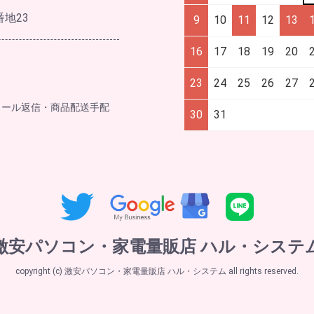
番地23
9
10
11
12
13
16
17
18
19
20
23
24
25
26
27
メール返信・商品配送手配
30
31
激安パソコン・家電量販店 ハル・システ
copyright (c) 激安パソコン・家電量販店 ハル・システム all rights reserved.