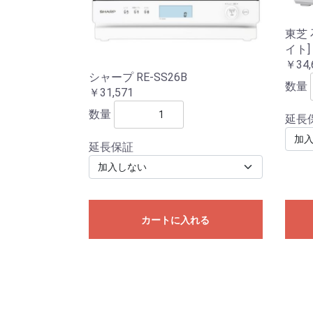
東芝 
イト]
￥34,
シャープ RE-SS26B
数量
￥31,571
数量
延長
延長保証
カートに入れる