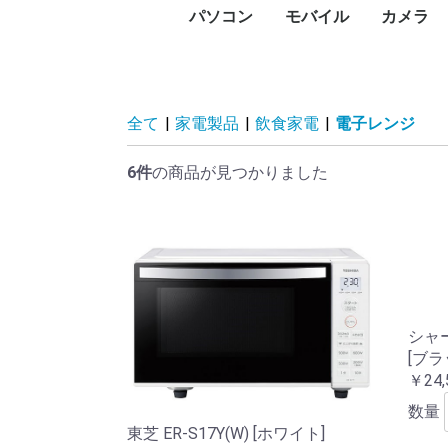
パソコン
モバイル
カメラ
PC本体
プリンタ
プロジェクタ
UTM
PCパーツ
記憶媒体
周辺機器
ネットワーク
ソフトウェア
パソコン向けケーブル
スマートフォン
タブレットPC
タブレットケース
スマートウォッチ・ウ
アクセサリー
メモリー
デジタル
デジタル
防犯カメ
レンズ
ビデオカ
WEBカ
サーモカ
デスク
ノート
Surfa
Macデ
Macノ
インク
レーザ
ドット
大判プ
サーマ
ラベル
純正イ
プリン
プロジ
プロジ
FortiGa
グラフ
CPU
マザー
PCケー
ドライ
メモリ
電源ユ
マウス
キーボ
NAS(
ハード
ハード
SSD（
SSD（
USBフ
SDメ
カード
ハード
ネット
PCモ
スキャ
PCス
モニタ
ヘッド
Bluet
VRゴー
無停電
電源タ
無線LA
スイッ
LANケ
無線LA
動画編
セキュ
オフィ
ビジネ
Displ
HDMI
USBハ
ェアラブル端末
コン)
(MacBo
タ
ンタ
ン
ビデオ
HDD)
け）
臓）
ー
ィスプ
ティブ
ドセッ
（UPS
Fiルー
セスポ
全て
|
家電製品
|
飲食家電
|
電子レンジ
6件
の商品が見つかりました
シャープ
[ブラ
￥24,
数量
東芝 ER-S17Y(W) [ホワイト]