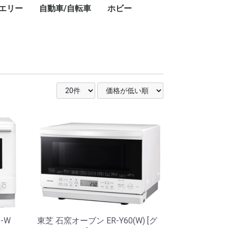
エリー
自動車/自転車
ホビー
キ
ト
・
ー
ン
プ
レ
ブ
コ
レ
ン・ワークライ
ドアテーブル
ドアチェア
ドアワゴン
プ用ダッチオー
ット
ストドーム
スチェア
GPSナビ
用レーザー距離
フェイスクリーム
美容器具・美容家電
フェイススチーマー
乳液
美顔器
美容液
電動歯ブラシ
シェーバー
ボディパウダー
ボディソープ
ハンドクリーム
シャワーヘッド
ヘアアイロン
頭皮ケア
ヘアマスク
ヘアドライヤー
ヘッドスパ
化粧水
スキンケアクリーム
クレンジングバーム
香水
カー用品
タイヤ
業務用洗剤
自転車
ドライバー・レンチ
楽器
カーナビ
カーオーディオ
ETC車載器
ドライブレコーダー
車載モニター
サマータイヤ
業務用洗剤
クロスバイク
折りたたみ自転車
ドライバー・レンチ
DJ
6-W
東芝 石窯オーブン ER-Y60(W) [グ