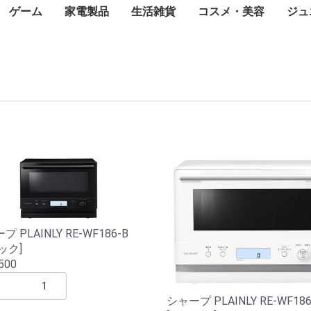
ゲーム
家電製品
生活雑貨
コスメ・美容
ジュ
カード
一眼カメラ
カメラ
ラ
メラ
メラ
メラ
トップパソコン
パソコン
ce(ノートパソ
スクトップ
ート
ジェットプリン
ープリンタ
インパクトプリ
ロッター
ルプリンタ
ライター
ンク
タオプション
ェクタ（本体）
ェクタスクリー
te-60F
ィックボード・
ボード
ス
ブ
ニット
ード
ネットワーク
ディスク（外付
ディスク（内
内臓）
外付け）
ラッシュメモリ
モリーカード
リーダー
ディスクケース
ワークレコーダ
ニター・液晶デ
ナ
ピーカー・アク
ーアーム
セット
oothスピーカー
グル・VRヘッ
電源装置
ップ
Nルーター(Wi-
チングハブ
ーブル
N中継機・アク
集ソフト
リティ
スソフト
ス
ayPortケーブル
ケーブル
ブ
任天堂
SONY
マイクロソフト
iPhone
ASUS
OPPO
Google
Xiaomi
Galaxy
iPad
Google Pixel
NEC
Surface(タブレット
ペンタブレット
Surface
Apple Watch
スマートウォッチ
モバイルコントローラ
携帯電話アクセサリ
生活家電
飲食家電
健康家電
季節家電
オーディオ
映像機器
フォトストレージ
一眼レフカメラ
デジタルカメラ
Wifi防犯カメラ
ネットワークカメラ・
ペンタックス
アクションカメラ
ハンディカメラ
WEBカメラ
サーモカメラ
照明機器
キャンプ用品
コミック
天然石
オフィスチェア
ゴルフ用品
Nintendo Switch
Nintendo Switch ソフ
Nintendo 3DS
Nintendo 3DS ソフト
ゲーム&ウオッチ
PlayStation
プレイステーション
プレイステーション
XBOX
フェイスケア
ボディケア
ヘアケア
スキンケア
フレグランス
ブロワ
こたつ
ミシン
温水洗浄便座
翻訳機・通訳機
電子辞書
電子メモ帳
電話機
シュレッダー
掃除機
高圧洗浄機
布団乾燥機
アイロン
洗濯機
バーベキュー・クッ
冷蔵庫・冷凍庫
食器洗い機
電子レンジ
炊飯器
トースター
電気ポット・電気ケ
電気圧力鍋
カセットコンロ
コーヒーメーカー
ホームベーカリー
体脂肪計・体重計
マッサージ器
トレーニングマシン
加湿器
空気清浄機
除湿機
扇風機・サーキュレ
ヒーター・ストーブ
エアコン
ICレコーダー
AVアンプ
イヤホン・ヘッドホ
デジタルオーディオ
ホームシアター スピ
AV周辺機器
薄型テレビ・液晶テ
携帯テレビ・ポータ
ブルーレイ・DVDレ
ワイヤレスディスプ
テレビオプション
蛍光灯
テント
ランタ
アウト
アウト
アウト
キャン
全巻セ
タイル
アメジ
オフィ
ゴルフ用
ゴルフ
ok)
カード
レイ
スピーカー
ト
）
ター)
イント
PC)
ー
防犯カメラ
ト
5(PS5) ソフト
4(PS4) ソフト
ング用品
ル
フィットネスマシン
ター
レーヤー(DAP)
ーカー
ビ
ルテレビ
ーダー
イアダプタ
ト
ブン
計
 PLAINLY RE-WF186-B
ック]
500
シャープ PLAINLY RE-WF18