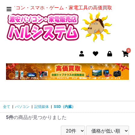
パソコン・スマホ・ゲーム・家電工具の高価買取
0
全て
|
パソコン
|
記憶媒体
|
SSD（内臓）
5件
の商品が見つかりました