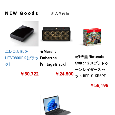
NEW Goods
新入荷商品
エレコム ELD-
★Marshall
●任天堂 Nintendo
HTV080UBK [ブラッ
Emberton III
Switch 2 スプラトゥ
ク]
[Vintage Black]
ーン レイダース セ
￥30,722
￥24,500
ット BEE-S-KB6PE
￥58,198