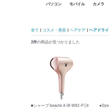
パソコン
モバイル
カメラ
PC本体
プリンタ
プロジェクタ
UTM
PCパーツ
記憶媒体
周辺機器
ネットワーク
ソフトウェア
パソコン向けケーブル
スマートフォン
タブレットPC
タブレットケース
スマートウォッチ・ウ
アクセサリー
メモリー
デジタル
デジタル
防犯カメ
レンズ
ビデオカ
WEBカ
サーモカ
デスク
ノート
Surfa
Macデ
Macノ
インク
レーザ
ドット
大判プ
サーマ
ラベル
純正イ
プリン
プロジ
プロジ
FortiGa
グラフ
CPU
マザー
PCケー
ドライ
メモリ
電源ユ
マウス
キーボ
NAS(
ハード
ハード
SSD（
SSD（
USBフ
SDメ
カード
ハード
ネット
PCモ
スキャ
PCス
モニタ
ヘッド
Bluet
VRゴー
無停電
電源タ
無線LA
スイッ
LANケ
無線LA
動画編
セキュ
オフィ
ビジネ
Displ
HDMI
USBハ
ェアラブル端末
コン)
(MacBo
タ
ンタ
ン
ビデオ
HDD)
け）
臓）
ー
ィスプ
ティブ
ドセッ
（UPS
Fiルー
セスポ
全て
|
コスメ・美容
|
ヘアケア
|
ヘアドライ
2件
の商品が見つかりました
■シャープ beaute A IB-WX2-P [キ
●Dys