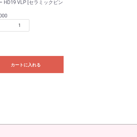
 HD19 VLP [セラミックピン
000
カートに入れる