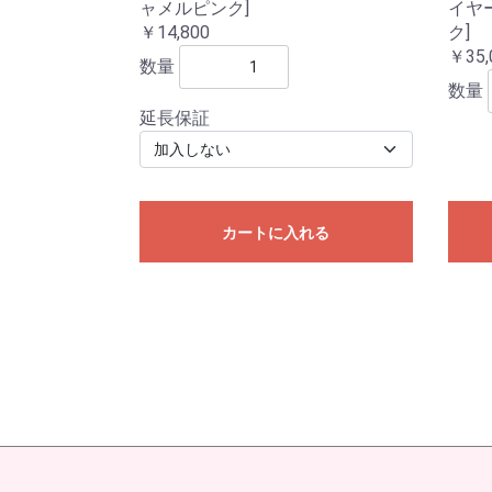
ャメルピンク]
イヤー
￥14,800
ク]
￥35,
数量
数量
延長保証
カートに入れる