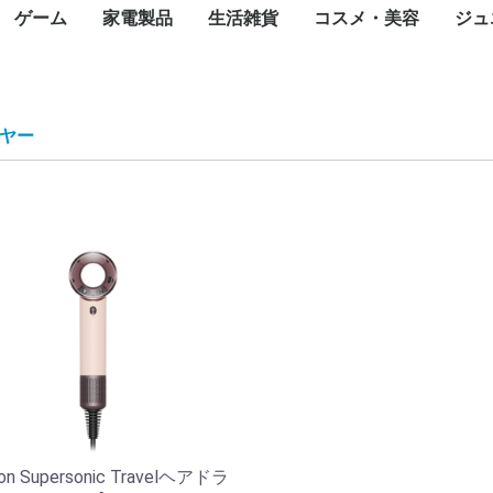
ゲーム
家電製品
生活雑貨
コスメ・美容
ジュ
カード
一眼カメラ
カメラ
ラ
メラ
メラ
メラ
トップパソコン
パソコン
ce(ノートパソ
スクトップ
ート
ジェットプリン
ープリンタ
インパクトプリ
ロッター
ルプリンタ
ライター
ンク
タオプション
ェクタ（本体）
ェクタスクリー
te-60F
ィックボード・
ボード
ス
ブ
ニット
ード
ネットワーク
ディスク（外付
ディスク（内
内臓）
外付け）
ラッシュメモリ
モリーカード
リーダー
ディスクケース
ワークレコーダ
ニター・液晶デ
ナ
ピーカー・アク
ーアーム
セット
oothスピーカー
グル・VRヘッ
電源装置
ップ
Nルーター(Wi-
チングハブ
ーブル
N中継機・アク
集ソフト
リティ
スソフト
ス
ayPortケーブル
ケーブル
ブ
任天堂
SONY
マイクロソフト
iPhone
ASUS
OPPO
Google
Xiaomi
Galaxy
iPad
Google Pixel
NEC
Surface(タブレット
ペンタブレット
Surface
Apple Watch
スマートウォッチ
モバイルコントローラ
携帯電話アクセサリ
生活家電
飲食家電
健康家電
季節家電
オーディオ
映像機器
フォトストレージ
一眼レフカメラ
デジタルカメラ
Wifi防犯カメラ
ネットワークカメラ・
ペンタックス
アクションカメラ
ハンディカメラ
WEBカメラ
サーモカメラ
照明機器
キャンプ用品
コミック
天然石
オフィスチェア
ゴルフ用品
Nintendo Switch
Nintendo Switch ソフ
Nintendo 3DS
Nintendo 3DS ソフト
ゲーム&ウオッチ
PlayStation
プレイステーション
プレイステーション
XBOX
フェイスケア
ボディケア
ヘアケア
スキンケア
フレグランス
ブロワ
こたつ
ミシン
温水洗浄便座
翻訳機・通訳機
電子辞書
電子メモ帳
電話機
シュレッダー
掃除機
高圧洗浄機
布団乾燥機
アイロン
洗濯機
バーベキュー・クッ
冷蔵庫・冷凍庫
食器洗い機
電子レンジ
炊飯器
トースター
電気ポット・電気ケ
電気圧力鍋
カセットコンロ
コーヒーメーカー
ホームベーカリー
体脂肪計・体重計
マッサージ器
トレーニングマシン
加湿器
空気清浄機
除湿機
扇風機・サーキュレ
ヒーター・ストーブ
エアコン
ICレコーダー
AVアンプ
イヤホン・ヘッドホ
デジタルオーディオ
ホームシアター スピ
AV周辺機器
薄型テレビ・液晶テ
携帯テレビ・ポータ
ブルーレイ・DVDレ
ワイヤレスディスプ
テレビオプション
蛍光灯
テント
ランタ
アウト
アウト
アウト
キャン
全巻セ
タイル
アメジ
オフィ
ゴルフ用
ゴルフ
ok)
カード
レイ
スピーカー
ト
）
ター)
イント
PC)
ー
防犯カメラ
ト
5(PS5) ソフト
4(PS4) ソフト
ング用品
ル
フィットネスマシン
ター
レーヤー(DAP)
ーカー
ビ
ルテレビ
ーダー
イアダプタ
ト
ブン
計
ヤー
on Supersonic Travelヘアドラ