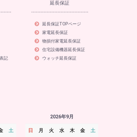
延長保証
延長保証TOPページ
家電延長保証
物損付家電延長保証
住宅設備機器延長保証
表記
ウォッチ延長保証
2026年9月
金
土
日
月
火
水
木
金
土