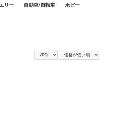
エリー
自動車/自転車
ホビー
キ
ト
・
ー
ン
プ
レ
ブ
コ
レ
ン・ワークライ
ドアテーブル
ドアチェア
ドアワゴン
プ用ダッチオー
ット
ストドーム
スチェア
GPSナビ
用レーザー距離
フェイスクリーム
美容器具・美容家電
フェイススチーマー
乳液
美顔器
美容液
電動歯ブラシ
シェーバー
ボディパウダー
ボディソープ
ハンドクリーム
シャワーヘッド
ヘアアイロン
頭皮ケア
ヘアマスク
ヘアドライヤー
ヘッドスパ
化粧水
スキンケアクリーム
クレンジングバーム
香水
カー用品
タイヤ
業務用洗剤
自転車
ドライバー・レンチ
楽器
カーナビ
カーオーディオ
ETC車載器
ドライブレコーダー
車載モニター
サマータイヤ
業務用洗剤
クロスバイク
折りたたみ自転車
ドライバー・レンチ
DJ