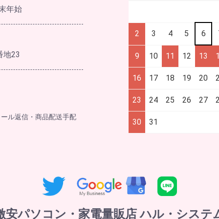
末年始
2
3
4
5
6
番地23
9
10
11
12
13
16
17
18
19
20
23
24
25
26
27
メール返信・商品配送手配
30
31
激安パソコン・家電量販店 ハル・システ