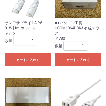
■●パソコン工房
サンワサプライ LA-Y6-
UCOM1064UBK3 有線マウ
01W [1m ホワイト]
ス
￥715
￥780
数量
数量
カートに入れる
カートに入れる