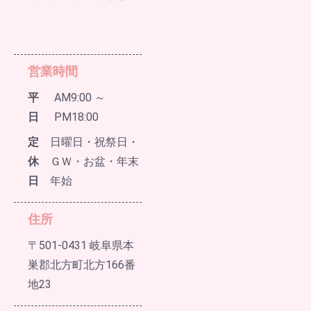
営業時間
平
AM9:00 ～
日
PM18:00
定
日曜日・祝祭日・
休
ＧＷ・お盆・年末
日
年始
住所
〒501-0431 岐阜県本
巣郡北方町北方166番
地23