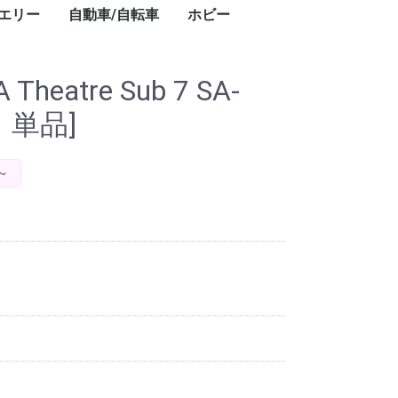
エリー
自動車/自転車
ホビー
キ
ト
・
ー
ン
プ
レ
ブ
コ
レ
ン・ワークライ
ドアテーブル
ドアチェア
ドアワゴン
プ用ダッチオー
ット
ストドーム
スチェア
GPSナビ
用レーザー距離
フェイスクリーム
美容器具・美容家電
フェイススチーマー
乳液
美顔器
美容液
電動歯ブラシ
シェーバー
ボディパウダー
ボディソープ
ハンドクリーム
シャワーヘッド
ヘアアイロン
頭皮ケア
ヘアマスク
ヘアドライヤー
ヘッドスパ
化粧水
スキンケアクリーム
クレンジングバーム
香水
カー用品
タイヤ
業務用洗剤
自転車
ドライバー・レンチ
楽器
カーナビ
カーオーディオ
ETC車載器
ドライブレコーダー
車載モニター
サマータイヤ
業務用洗剤
クロスバイク
折りたたみ自転車
ドライバー・レンチ
DJ
Theatre Sub 7 SA-
 単品]
～