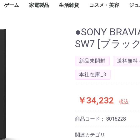
ゲーム
家電製品
生活雑貨
コスメ・美容
ジュ
カード
一眼カメラ
カメラ
ラ
メラ
メラ
メラ
トップパソコン
パソコン
ce(ノートパソ
スクトップ
ート
ジェットプリン
ープリンタ
インパクトプリ
ロッター
ルプリンタ
ライター
ンク
タオプション
ェクタ（本体）
ェクタスクリー
te-60F
ィックボード・
ボード
ス
ブ
ニット
ード
ネットワーク
ディスク（外付
ディスク（内
内臓）
外付け）
ラッシュメモリ
モリーカード
リーダー
ディスクケース
ワークレコーダ
ニター・液晶デ
ナ
ピーカー・アク
ーアーム
セット
oothスピーカー
グル・VRヘッ
電源装置
ップ
Nルーター(Wi-
チングハブ
ーブル
N中継機・アク
集ソフト
リティ
スソフト
ス
ayPortケーブル
ケーブル
ブ
任天堂
SONY
マイクロソフト
iPhone
ASUS
OPPO
Google
Xiaomi
Galaxy
iPad
Google Pixel
NEC
Surface(タブレット
ペンタブレット
Surface
Apple Watch
スマートウォッチ
モバイルコントローラ
携帯電話アクセサリ
生活家電
飲食家電
健康家電
季節家電
オーディオ
映像機器
フォトストレージ
一眼レフカメラ
デジタルカメラ
Wifi防犯カメラ
ネットワークカメラ・
ペンタックス
アクションカメラ
ハンディカメラ
WEBカメラ
サーモカメラ
照明機器
キャンプ用品
コミック
天然石
オフィスチェア
ゴルフ用品
Nintendo Switch
Nintendo Switch ソフ
Nintendo 3DS
Nintendo 3DS ソフト
ゲーム&ウオッチ
PlayStation
プレイステーション
プレイステーション
XBOX
フェイスケア
ボディケア
ヘアケア
スキンケア
フレグランス
ブロワ
こたつ
ミシン
温水洗浄便座
翻訳機・通訳機
電子辞書
電子メモ帳
電話機
シュレッダー
掃除機
高圧洗浄機
布団乾燥機
アイロン
洗濯機
バーベキュー・クッ
冷蔵庫・冷凍庫
食器洗い機
電子レンジ
炊飯器
トースター
電気ポット・電気ケ
電気圧力鍋
カセットコンロ
コーヒーメーカー
ホームベーカリー
体脂肪計・体重計
マッサージ器
トレーニングマシン
加湿器
空気清浄機
除湿機
扇風機・サーキュレ
ヒーター・ストーブ
エアコン
ICレコーダー
AVアンプ
イヤホン・ヘッドホ
デジタルオーディオ
ホームシアター スピ
AV周辺機器
薄型テレビ・液晶テ
携帯テレビ・ポータ
ブルーレイ・DVDレ
ワイヤレスディスプ
テレビオプション
蛍光灯
テント
ランタ
アウト
アウト
アウト
キャン
全巻セ
タイル
アメジ
オフィ
ゴルフ用
ゴルフ
ok)
カード
レイ
スピーカー
ト
）
ター)
イント
PC)
ー
防犯カメラ
ト
5(PS5) ソフト
4(PS4) ソフト
ング用品
ル
フィットネスマシン
ター
レーヤー(DAP)
ーカー
ビ
ルテレビ
ーダー
イアダプタ
ト
ブン
計
●SONY BRAVIA 
SW7 [ブラック
新品未開封
送料無料
本社在庫_3
￥34,232
税込
商品コード：
8016228
関連カテゴリ