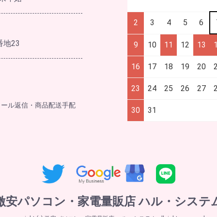
2
3
4
5
6
番地23
9
10
11
12
13
16
17
18
19
20
23
24
25
26
27
メール返信・商品配送手配
30
31
激安パソコン・家電量販店 ハル・システ