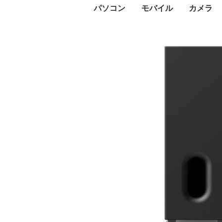
パソコン
モバイル
カメラ
PC本体
プリンタ
プロジェクタ
UTM
PCパーツ
記憶媒体
周辺機器
ネットワーク
ソフトウェア
パソコン向けケーブル
スマートフォン
タブレットPC
タブレットケース
スマートウォッチ・ウ
アクセサリー
メモリー
デジタル
デジタル
防犯カメ
レンズ
ビデオカ
WEBカ
サーモカ
デスク
ノート
Surfa
Macデ
Macノ
インク
レーザ
ドット
大判プ
サーマ
ラベル
純正イ
プリン
プロジ
プロジ
FortiGa
グラフ
CPU
マザー
PCケー
ドライ
メモリ
電源ユ
マウス
キーボ
NAS(
ハード
ハード
SSD（
SSD（
USBフ
SDメ
カード
ハード
ネット
PCモ
スキャ
PCス
モニタ
ヘッド
Bluet
VRゴー
無停電
電源タ
無線LA
スイッ
LANケ
無線LA
動画編
セキュ
オフィ
ビジネ
Displ
HDMI
USBハ
ェアラブル端末
コン)
(MacBo
タ
ンタ
ン
ビデオ
HDD)
け）
臓）
ー
ィスプ
ティブ
ドセッ
（UPS
Fiルー
セスポ