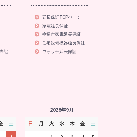
延長保証TOPページ
家電延長保証
物損付家電延長保証
住宅設備機器延長保証
表記
ウォッチ延長保証
2026年9月
金
土
日
月
火
水
木
金
土