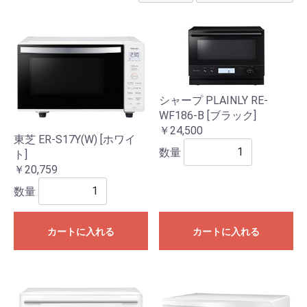
シャープ PLAINLY RE-
WF186-B [ブラック]
￥24,500
東芝 ER-S17Y(W) [ホワイ
数量
ト]
￥20,759
数量
カートに入れる
カートに入れる