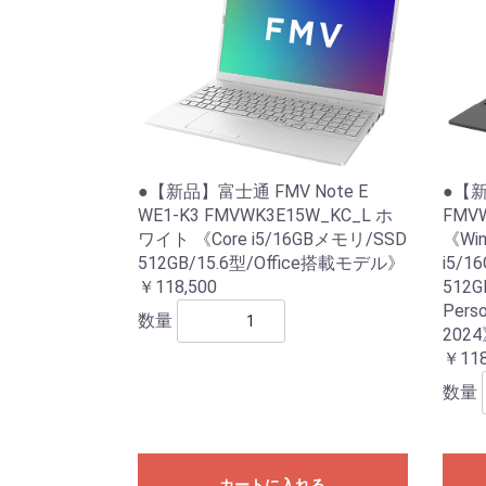
●【新品】富士通 FMV Note E
●【新品
WE1-K3 FMVWK3E15W_KC_L ホ
FMV
ワイト 《Core i5/16GBメモリ/SSD
《Win
512GB/15.6型/Office搭載モデル》
i5/
￥118,500
512G
Perso
数量
202
￥118
数量
カートに入れる