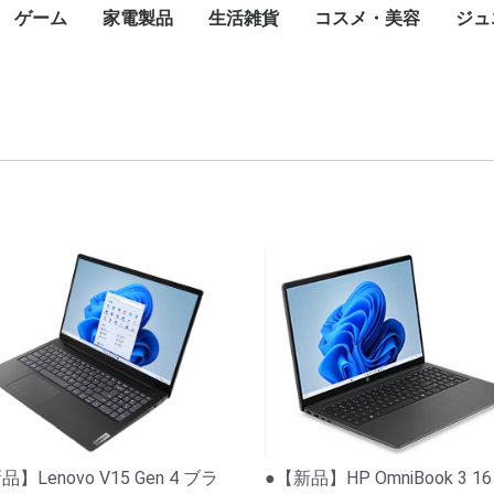
ゲーム
家電製品
生活雑貨
コスメ・美容
ジュ
カード
一眼カメラ
カメラ
ラ
メラ
メラ
メラ
トップパソコン
パソコン
ce(ノートパソ
スクトップ
ート
ジェットプリン
ープリンタ
インパクトプリ
ロッター
ルプリンタ
ライター
ンク
タオプション
ェクタ（本体）
ェクタスクリー
te-60F
ィックボード・
ボード
ス
ブ
ニット
ード
ネットワーク
ディスク（外付
ディスク（内
内臓）
外付け）
ラッシュメモリ
モリーカード
リーダー
ディスクケース
ワークレコーダ
ニター・液晶デ
ナ
ピーカー・アク
ーアーム
セット
oothスピーカー
グル・VRヘッ
電源装置
ップ
Nルーター(Wi-
チングハブ
ーブル
N中継機・アク
集ソフト
リティ
スソフト
ス
ayPortケーブル
ケーブル
ブ
任天堂
SONY
マイクロソフト
iPhone
ASUS
OPPO
Google
Xiaomi
Galaxy
iPad
Google Pixel
NEC
Surface(タブレット
ペンタブレット
Surface
Apple Watch
スマートウォッチ
モバイルコントローラ
携帯電話アクセサリ
生活家電
飲食家電
健康家電
季節家電
オーディオ
映像機器
フォトストレージ
一眼レフカメラ
デジタルカメラ
Wifi防犯カメラ
ネットワークカメラ・
ペンタックス
アクションカメラ
ハンディカメラ
WEBカメラ
サーモカメラ
照明機器
キャンプ用品
コミック
天然石
オフィスチェア
ゴルフ用品
Nintendo Switch
Nintendo Switch ソフ
Nintendo 3DS
Nintendo 3DS ソフト
ゲーム&ウオッチ
PlayStation
プレイステーション
プレイステーション
XBOX
フェイスケア
ボディケア
ヘアケア
スキンケア
フレグランス
ブロワ
こたつ
ミシン
温水洗浄便座
翻訳機・通訳機
電子辞書
電子メモ帳
電話機
シュレッダー
掃除機
高圧洗浄機
布団乾燥機
アイロン
洗濯機
バーベキュー・クッ
冷蔵庫・冷凍庫
食器洗い機
電子レンジ
炊飯器
トースター
電気ポット・電気ケ
電気圧力鍋
カセットコンロ
コーヒーメーカー
ホームベーカリー
体脂肪計・体重計
マッサージ器
トレーニングマシン
加湿器
空気清浄機
除湿機
扇風機・サーキュレ
ヒーター・ストーブ
エアコン
ICレコーダー
AVアンプ
イヤホン・ヘッドホ
デジタルオーディオ
ホームシアター スピ
AV周辺機器
薄型テレビ・液晶テ
携帯テレビ・ポータ
ブルーレイ・DVDレ
ワイヤレスディスプ
テレビオプション
蛍光灯
テント
ランタ
アウト
アウト
アウト
キャン
全巻セ
タイル
アメジ
オフィ
ゴルフ用
ゴルフ
ok)
カード
レイ
スピーカー
ト
）
ター)
イント
PC)
ー
防犯カメラ
ト
5(PS5) ソフト
4(PS4) ソフト
ング用品
ル
フィットネスマシン
ター
レーヤー(DAP)
ーカー
ビ
ルテレビ
ーダー
イアダプタ
ト
ブン
計
】Lenovo V15 Gen 4 ブラ
●【新品】HP OmniBook 3 1