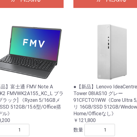
品】富士通 FMV Note A
●【新品】Lenovo IdeaCentr
K2 FMVWK2A155_KC_L ブラ
Tower 08IAS10 グレー
ラック] 《Ryzen 5/16GBメ
91CFCTO1WW《Core Ultra 
SD 512GB/15.6型/Office搭
リ 16GB/SSD 512GB/Window
デル》
Home/Officeなし》
,200
￥121,800
数量