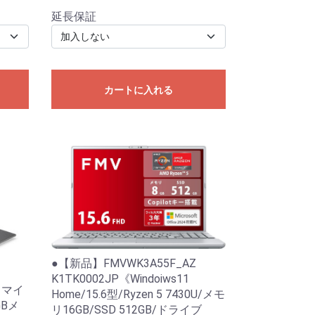
延長保証
カートに入れる
●【新品】FMVWK3A55F_AZ
K1TK0002JP《Windoiws11
6 マイ
Home/15.6型/Ryzen 5 7430U/メモ
GBメ
リ16GB/SSD 512GB/ドライブ