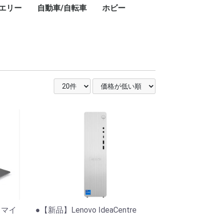
エリー
自動車/自転車
ホビー
キ
ト
・
ー
ン
プ
レ
ブ
コ
レ
ン・ワークライ
ドアテーブル
ドアチェア
ドアワゴン
プ用ダッチオー
ット
ストドーム
スチェア
GPSナビ
用レーザー距離
フェイスクリーム
美容器具・美容家電
フェイススチーマー
乳液
美顔器
美容液
電動歯ブラシ
シェーバー
ボディパウダー
ボディソープ
ハンドクリーム
シャワーヘッド
ヘアアイロン
頭皮ケア
ヘアマスク
ヘアドライヤー
ヘッドスパ
化粧水
スキンケアクリーム
クレンジングバーム
香水
カー用品
タイヤ
業務用洗剤
自転車
ドライバー・レンチ
楽器
カーナビ
カーオーディオ
ETC車載器
ドライブレコーダー
車載モニター
サマータイヤ
業務用洗剤
クロスバイク
折りたたみ自転車
ドライバー・レンチ
DJ
6 マイ
●【新品】Lenovo IdeaCentre