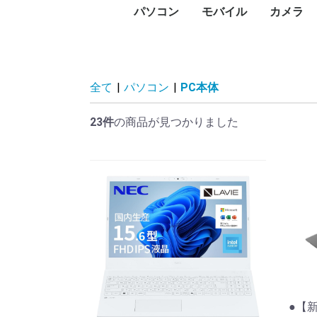
パソコン
モバイル
カメラ
PC本体
プリンタ
プロジェクタ
UTM
PCパーツ
記憶媒体
周辺機器
ネットワーク
ソフトウェア
パソコン向けケーブル
スマートフォン
タブレットPC
タブレットケース
スマートウォッチ・ウ
アクセサリー
メモリー
デジタル
デジタル
防犯カメ
レンズ
ビデオカ
WEBカ
サーモカ
デスク
ノート
Surfa
Macデ
Macノ
インク
レーザ
ドット
大判プ
サーマ
ラベル
純正イ
プリン
プロジ
プロジ
FortiGa
グラフ
CPU
マザー
PCケー
ドライ
メモリ
電源ユ
マウス
キーボ
NAS(
ハード
ハード
SSD（
SSD（
USBフ
SDメ
カード
ハード
ネット
PCモ
スキャ
PCス
モニタ
ヘッド
Bluet
VRゴー
無停電
電源タ
無線LA
スイッ
LANケ
無線LA
動画編
セキュ
オフィ
ビジネ
Displ
HDMI
USBハ
ェアラブル端末
コン)
(MacBo
タ
ンタ
ン
ビデオ
HDD)
け）
臓）
ー
ィスプ
ティブ
ドセッ
（UPS
Fiルー
セスポ
全て
|
パソコン
|
PC本体
23件
の商品が見つかりました
●【新品